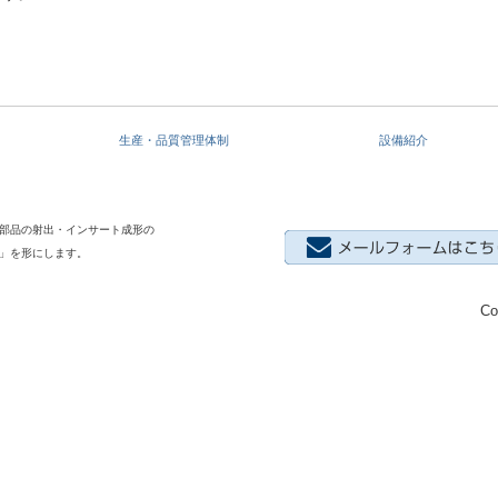
生産・品質管理体制
設備紹介
部品の射出・インサート成形の
」を形にします。
Co